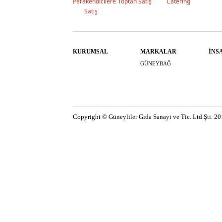
Perakendicilere
Toptan Satış
Catering
Satış
KURUMSAL
MARKALAR
İNS
GÜNEYBAĞ
Copyright © Güneyliler Gıda Sanayi ve Tic. Ltd.Şti. 2