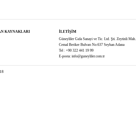
AN KAYNAKLARI
İLETIŞIM
Güneyliler Gıda Sanayi ve Tic. Ltd. Şti. Zeytinli Mah
Cemal Beriker Bulvarı No:637 Seyhan Adana
Tel : +90 322 441 19 99
E-posta: info@guneyliler.com.tr
018