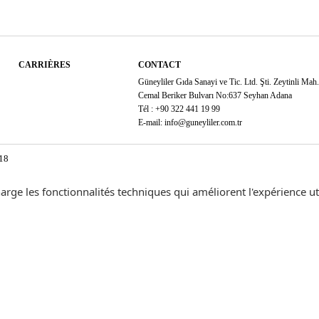
CARRIÈRES
CONTACT
Güneyliler Gıda Sanayi ve Tic. Ltd. Şti. Zeytinli Mah
Cemal Beriker Bulvarı No:637 Seyhan Adana
Tél : +90 322 441 19 99
E-mail: info@guneyliler.com.tr
018
rge les fonctionnalités techniques qui améliorent l'expérience ut